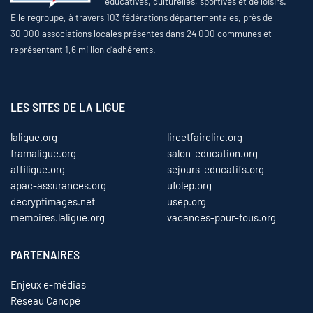
éducatives, culturelles, sportives et de loisirs.
Elle regroupe, à travers 103 fédérations départementales, près de
30 000 associations locales présentes dans 24 000 communes et
représentant 1,6 million d’adhérents.
LES SITES DE LA LIGUE
laligue.org
lireetfairelire.org
framaligue.org
salon-education.org
affiligue.org
sejours-educatifs.org
apac-assurances.org
ufolep.org
decryptimages.net
usep.org
memoires.laligue.org
vacances-pour-tous.org
PARTENAIRES
Enjeux e-médias
Réseau Canopé